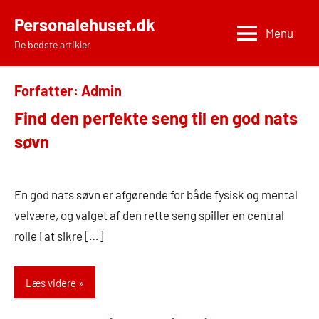
Videre
Personalehuset.dk
til
Menu
De bedste artikler
indhold
Forfatter:
Admin
Find den perfekte seng til en god nats
søvn
14.
Admin
oktober
En god nats søvn er afgørende for både fysisk og mental
2024
velvære, og valget af den rette seng spiller en central
rolle i at sikre […]
Læs videre