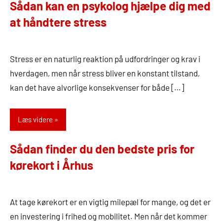
Sådan kan en psykolog hjælpe dig med
at håndtere stress
3.
Admin
oktober
Stress er en naturlig reaktion på udfordringer og krav i
2024
hverdagen, men når stress bliver en konstant tilstand,
kan det have alvorlige konsekvenser for både […]
Læs videre
Sådan finder du den bedste pris for
kørekort i Århus
1.
Admin
oktober
At tage kørekort er en vigtig milepæl for mange, og det er
2024
en investering i frihed og mobilitet. Men når det kommer