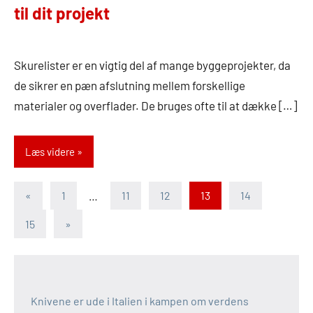
til dit projekt
14.
Admin
september
Skurelister er en vigtig del af mange byggeprojekter, da
2024
de sikrer en pæn afslutning mellem forskellige
materialer og overflader. De bruges ofte til at dække […]
Læs videre
Indlægsinddeling
Forrige
«
1
…
11
12
13
14
indlæg
Næste
15
»
indlæg
Knivene er ude i Italien i kampen om verdens