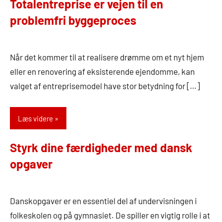
Totalentreprise er vejen til en
problemfri byggeproces
11.
Admin
oktober
Når det kommer til at realisere drømme om et nyt hjem
2024
eller en renovering af eksisterende ejendomme, kan
valget af entreprisemodel have stor betydning for […]
Læs videre
Styrk dine færdigheder med dansk
opgaver
8.
Admin
oktober
Danskopgaver er en essentiel del af undervisningen i
2024
folkeskolen og på gymnasiet. De spiller en vigtig rolle i at