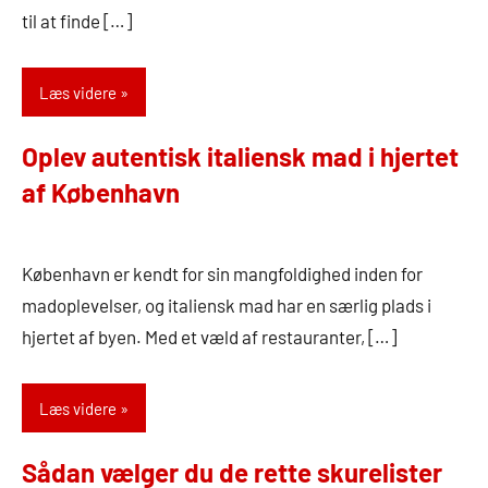
til at finde […]
Læs videre
Oplev autentisk italiensk mad i hjertet
af København
16.
Admin
september
København er kendt for sin mangfoldighed inden for
2024
madoplevelser, og italiensk mad har en særlig plads i
hjertet af byen. Med et væld af restauranter, […]
Læs videre
Sådan vælger du de rette skurelister