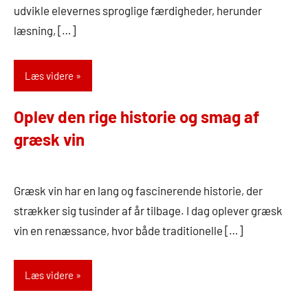
udvikle elevernes sproglige færdigheder, herunder
læsning, […]
Læs videre
Oplev den rige historie og smag af
græsk vin
5.
Admin
oktober
Græsk vin har en lang og fascinerende historie, der
2024
strækker sig tusinder af år tilbage. I dag oplever græsk
vin en renæssance, hvor både traditionelle […]
Læs videre