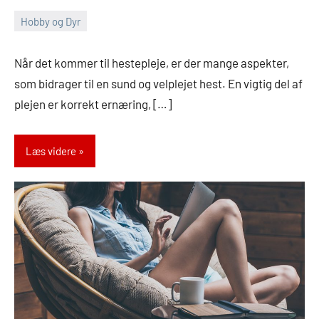
Hobby og Dyr
14.
Admin
juli
Når det kommer til hestepleje, er der mange aspekter,
2024
som bidrager til en sund og velplejet hest. En vigtig del af
plejen er korrekt ernæring, […]
Læs videre