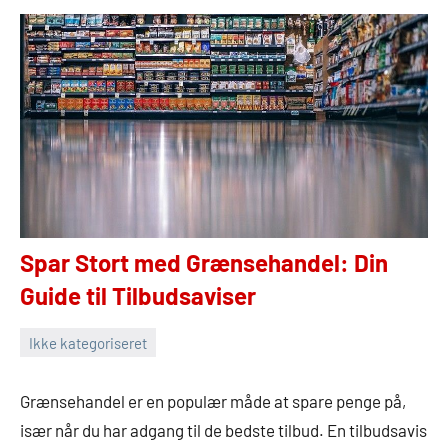
Spar Stort med Grænsehandel: Din
Guide til Tilbudsaviser
Ikke kategoriseret
18.
Admin
juni
Grænsehandel er en populær måde at spare penge på,
2024
især når du har adgang til de bedste tilbud. En tilbudsavis