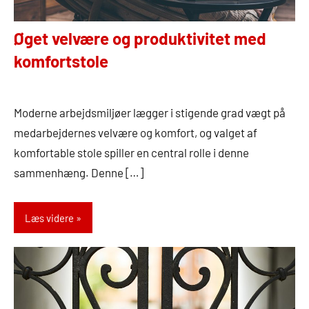
Øget velvære og produktivitet med
komfortstole
3.
Admin
juli
Moderne arbejdsmiljøer lægger i stigende grad vægt på
2024
medarbejdernes velvære og komfort, og valget af
komfortable stole spiller en central rolle i denne
sammenhæng. Denne […]
Læs videre