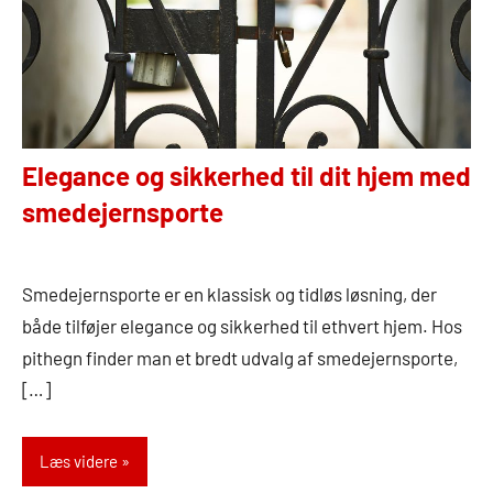
Elegance og sikkerhed til dit hjem med
smedejernsporte
20.
Admin
juni
Smedejernsporte er en klassisk og tidløs løsning, der
2024
både tilføjer elegance og sikkerhed til ethvert hjem. Hos
pithegn finder man et bredt udvalg af smedejernsporte,
[…]
Læs videre