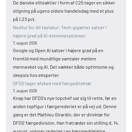
De danske eliteaktier i form af C25 tager en sikker
stigning på ugens sidste handelsdag med et plus
på 1,23 pct.
Nedtur for dit tastatur: Tech-giganter satser i
højere grad på AI-stemmesystemer
7. august 2026
Google og Open AI satser i højere grad på en
fremtid med mundtlige samtaler mellem
mennesket og AI. Det vækker både optimisme og
skepsis hos eksperter
DFDS tager afsked med færgedirektør
7. august 2026
Knap har DFDS's nye topchef sat sig til rette, før en
anden topfigur i færgerederiet er på vej ud. Denne
gang er det Mathieu Girardin, der er direktør for
DFDS' færgedivision. Han fratræder sin stilling d. 14.
august, oplyser rederiet i en børsmeddelelse.