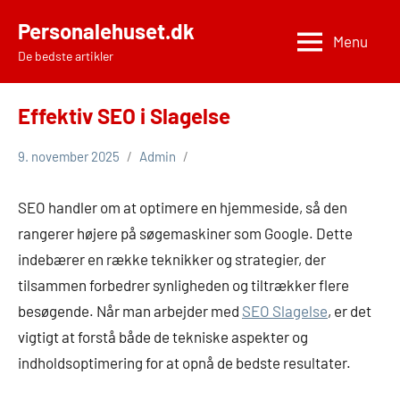
Videre
Personalehuset.dk
til
Menu
De bedste artikler
indhold
Effektiv SEO i Slagelse
9. november 2025
Admin
SEO handler om at optimere en hjemmeside, så den
rangerer højere på søgemaskiner som Google. Dette
indebærer en række teknikker og strategier, der
tilsammen forbedrer synligheden og tiltrækker flere
besøgende. Når man arbejder med
SEO Slagelse
, er det
vigtigt at forstå både de tekniske aspekter og
indholdsoptimering for at opnå de bedste resultater.