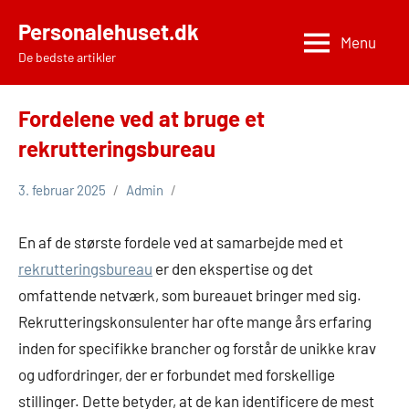
Videre
Personalehuset.dk
til
Menu
De bedste artikler
indhold
Fordelene ved at bruge et
rekrutteringsbureau
3. februar 2025
Admin
En af de største fordele ved at samarbejde med et
rekrutteringsbureau
er den ekspertise og det
omfattende netværk, som bureauet bringer med sig.
Rekrutteringskonsulenter har ofte mange års erfaring
inden for specifikke brancher og forstår de unikke krav
og udfordringer, der er forbundet med forskellige
stillinger. Dette betyder, at de kan identificere de mest