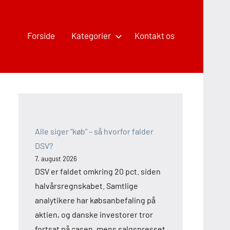
Forside
Kategorier
Kontakt os
Alle siger “køb” – så hvorfor falder
DSV?
7. august 2026
DSV er faldet omkring 20 pct. siden
halvårsregnskabet. Samtlige
analytikere har købsanbefaling på
aktien, og danske investorer tror
fortsat på casen, mens salgspresset