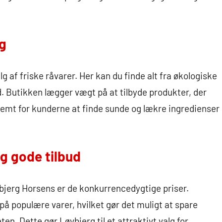
lg
g af friske råvarer. Her kan du finde alt fra økologiske
d. Butikken lægger vægt på at tilbyde produkter, der
t nemt for kunderne at finde sunde og lækre ingredienser
g gode tilbud
vbjerg Horsens er de konkurrencedygtige priser.
på populære varer, hvilket gør det muligt at spare
. Dette gør Løvbjerg til et attraktivt valg for