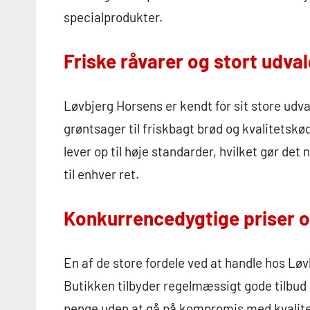
specialprodukter.
Friske råvarer og stort udva
Løvbjerg Horsens er kendt for sit store udval
grøntsager til friskbagt brød og kvalitetskø
lever op til høje standarder, hvilket gør de
til enhver ret.
Konkurrencedygtige priser o
En af de store fordele ved at handle hos Lø
Butikken tilbyder regelmæssigt gode tilbud 
penge uden at gå på kompromis med kvaliteten