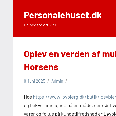
Videre
til
Personalehuset.dk
indhold
De bedste artikler
Oplev en verden af mu
Horsens
8. juni 2025
Admin
Hos
https://www.lovbjerg.dk/butik/loevbje
og bekvemmelighed på en måde, der gør hver 
varer og fokus på kundetilfredshed er Løvbj