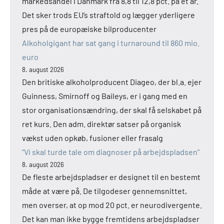
markedsandel i Danmark fra 8,8 til 12,8 pct. på et år.
Det sker trods EU’s straftold og lægger yderligere
pres på de europæiske bilproducenter
Alkoholgigant har sat gang i turnaround til 860 mio.
euro
8. august 2026
Den britiske alkoholproducent Diageo, der bl.a. ejer
Guinness, Smirnoff og Baileys, er i gang med en
stor organisationsændring, der skal få selskabet på
ret kurs. Den adm. direktør satser på organisk
vækst uden opkøb, fusioner eller frasalg
“Vi skal turde tale om diagnoser på arbejdspladsen”
8. august 2026
De fleste arbejdspladser er designet til en bestemt
måde at være på. De tilgodeser gennemsnittet,
men overser, at op mod 20 pct. er neurodivergente.
Det kan man ikke bygge fremtidens arbejdspladser